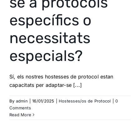
se a protocols
específics o
necessitats
especials?
Sí, els nostres hostesses de protocol estan
capacitats per adaptar-se [...]
By
admin
|
16/01/2025
|
Hostesses/os de Protocol
|
0
Comments
Read More