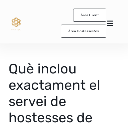
Skip
to
Àrea Client
content
Toggl
Àrea Hostesses/os
Naviga
Hostessa/os
Esdeveniments
Què inclou
Com treballem
exactament el
Eventique
servei de
hostesses de
Contacte