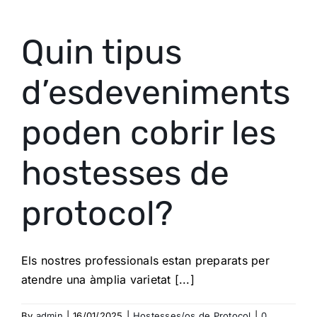
Quin tipus
d’esdeveniments
poden cobrir les
hostesses de
protocol?
Els nostres professionals estan preparats per
atendre una àmplia varietat [...]
By
admin
|
16/01/2025
|
Hostesses/os de Protocol
|
0