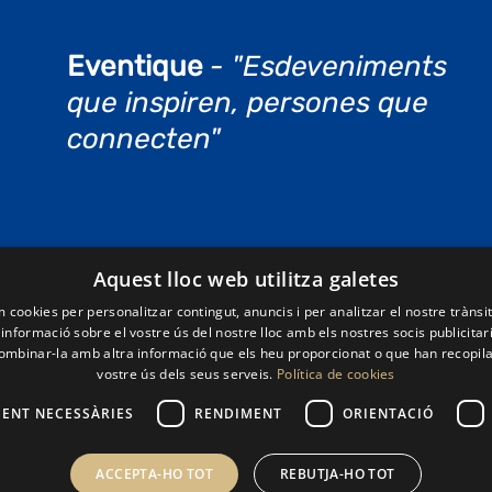
Eventique
- "Esdeveniments
que inspiren, persones que
connecten"
Legal
Aquest lloc web utilitza galetes
s/os de Protocol
Avis legal
m cookies per personalitzar contingut, anuncis i per analitzar el nostre tràns
nformació sobre el vostre ús del nostre lloc amb els nostres socis publicitaris
/os de Congressos
Política de cookies
mbinar-la amb altra informació que els heu proporcionat o que han recopilat
vostre ús dels seus serveis.
Política de cookies
s/os de Fires
Política de privadesa
/os d’Imatge
ENT NECESSÀRIES
RENDIMENT
ORIENTACIÓ
ció esdeveniments
ACCEPTA-HO TOT
REBUTJA-HO TOT