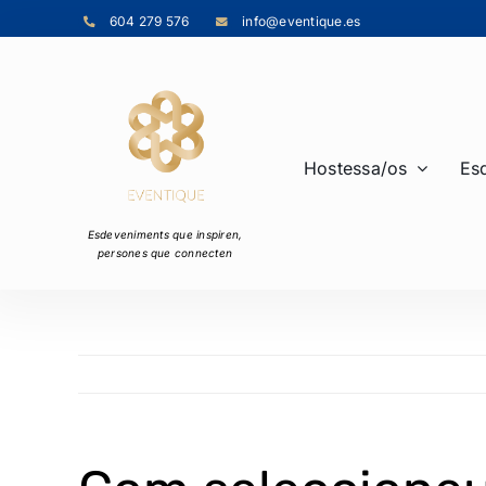
Skip
604 279 576
info@eventique.es
to
content
Hostessa/os
Es
Esdeveniments que inspiren
,
persones que connecten