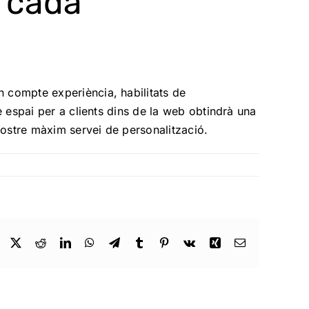
a cada
n compte experiència, habilitats de
e espai per a clients dins de la web obtindrà una
 nostre màxim servei de personalització.
Facebook
X
Reddit
LinkedIn
WhatsApp
Telegram
Tumblr
Pinterest
Vk
Xing
Email