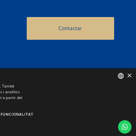
Contactar
informació
×
604 27 95 76
it. També
 i analítics
SPANISH
604 27 95 76
 a partir del
CATALAN
info@eventique.es
FUNCIONALITAT