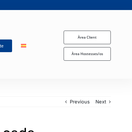
Àrea Client
te
Àrea Hostesses/os
Previous
Next