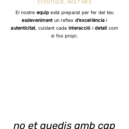
EVENTIQUE, MOLT MÉS
El nostre
equip
està preparat per fer del teu
esdeveniment
un reflex
d’excel·lència
i
autenticitat
, cuidant cada
interacció
i
detall
com
si fos propi.
no et quedis amb cap