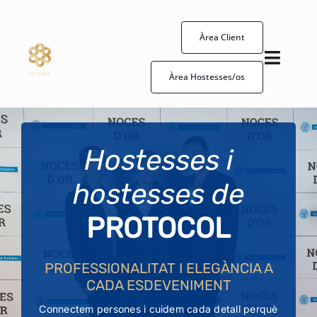
Skip
to
Àrea Client
content
Toggl
Àrea Hostesses/os
Naviga
Hostessa/os
Esdeveniments
Hostesses i
hostesses de
Com treballem
PROTOCOL
Eventique
PROFESSIONALITAT I ELEGÀNCIA A
CADA ESDEVENIMENT
Contacte
Connectem persones i cuidem cada detall perquè