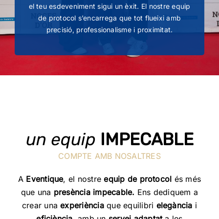
el teu esdeveniment sigui un èxit. El nostre equip
de protocol s’encarrega que tot flueixi amb
precisió, professionalisme i proximitat.
un equip
IMPECABLE
COMPTE AMB NOSALTRES
A
Eventique
, el nostre
equip de protocol
és més
que una
presència impecable.
Ens dediquem a
crear una
experiència
que equilibri
elegància
i
eficiència
, amb un
servei adaptat
a les