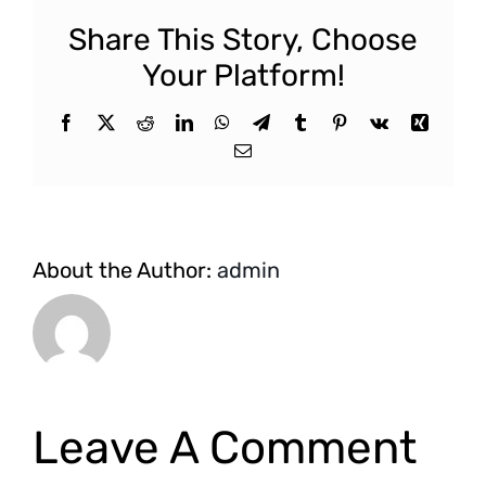
Share This Story, Choose
Your Platform!
Facebook
X
Reddit
LinkedIn
WhatsApp
Telegram
Tumblr
Pinterest
Vk
Xing
Email
About the Author:
admin
Leave A Comment