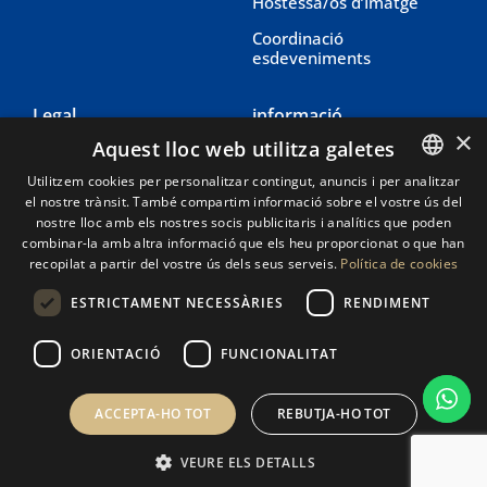
Hostessa/os d’Imatge
Coordinació
esdeveniments
Legal
informació
×
Aquest lloc web utilitza galetes
Avis legal
604 27 95 76
Utilitzem cookies per personalitzar contingut, anuncis i per analitzar
Política de cookies
604 27 95 76
el nostre trànsit. També compartim informació sobre el vostre ús del
SPANISH
nostre lloc amb els nostres socis publicitaris i analítics que poden
Política de privadesa
info@eventique.es
CATALAN
combinar-la amb altra informació que els heu proporcionat o que han
recopilat a partir del vostre ús dels seus serveis.
Política de cookies
ESTRICTAMENT NECESSÀRIES
RENDIMENT
ORIENTACIÓ
FUNCIONALITAT
© 2025 | Tots els drets reservats - Creat amb
per
ACCEPTA-HO TOT
REBUTJA-HO TOT
CompsaOnline
VEURE ELS DETALLS