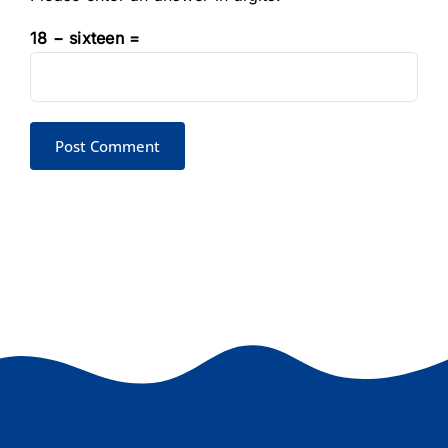
18 − sixteen =