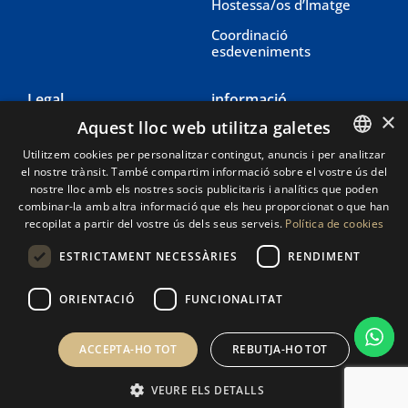
Hostessa/os d’Imatge
Coordinació
esdeveniments
Legal
informació
×
Aquest lloc web utilitza galetes
Avis legal
604 27 95 76
Utilitzem cookies per personalitzar contingut, anuncis i per analitzar
Política de cookies
604 27 95 76
el nostre trànsit. També compartim informació sobre el vostre ús del
SPANISH
nostre lloc amb els nostres socis publicitaris i analítics que poden
Política de privadesa
info@eventique.es
CATALAN
combinar-la amb altra informació que els heu proporcionat o que han
recopilat a partir del vostre ús dels seus serveis.
Política de cookies
ESTRICTAMENT NECESSÀRIES
RENDIMENT
ORIENTACIÓ
FUNCIONALITAT
© 2025 | Tots els drets reservats - Creat amb
per
ACCEPTA-HO TOT
REBUTJA-HO TOT
CompsaOnline
VEURE ELS DETALLS