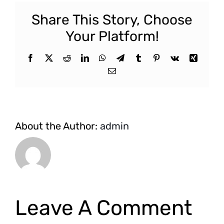
Share This Story, Choose
Your Platform!
Facebook
X
Reddit
LinkedIn
WhatsApp
Telegram
Tumblr
Pinterest
Vk
Xing
Email
About the Author:
admin
Leave A Comment