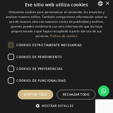
×
Contacto
Azafata/os de Imagen
Ese sitio web utiliza cookies
Coordinacion eventos
Utilizamos cookies para personalizar el contenido, los anuncios y
analizar nuestro tráfico. También compartimos información sobre su
SPANISH
uso de nuestro sitio con nuestros socios de publicidad y análisis,
Legal
Información
CATALAN
quienes pueden combinarla con otra información que les haya
proporcionado o que hayan recopilado a partir del uso de sus
Aviso legal
servicios.
Política de cookies
604 27 95 76
Política de cookies
COOKIES ESTRICTAMENTE NECESARIAS
604 27 95 76
Política de privacidad
info@eventique.es
COOKIES DE RENDIMIENTO
COOKIES DE PREFERENCIAS
COOKIES DE FUNCIONALIDAD
© 2025 | Todos los derechos reservados - Creado con
por
ACEPTAR TODO
RECHAZAR TODO
CompsaOnline
MOSTRAR DETALLES