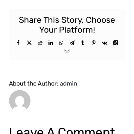
Share This Story, Choose
Your Platform!
Facebook
X
Reddit
LinkedIn
WhatsApp
Telegram
Tumblr
Pinterest
Vk
Xing
Email
About the Author:
admin
Leave A Comment