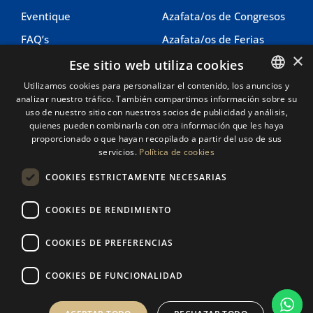
Eventique
Azafata/os de Congresos
FAQ’s
Azafata/os de Ferias
×
Contacto
Azafata/os de Imagen
Ese sitio web utiliza cookies
Coordinacion eventos
Utilizamos cookies para personalizar el contenido, los anuncios y
analizar nuestro tráfico. También compartimos información sobre su
SPANISH
uso de nuestro sitio con nuestros socios de publicidad y análisis,
Legal
Información
CATALAN
quienes pueden combinarla con otra información que les haya
proporcionado o que hayan recopilado a partir del uso de sus
Aviso legal
servicios.
Política de cookies
604 27 95 76
Política de cookies
COOKIES ESTRICTAMENTE NECESARIAS
604 27 95 76
Política de privacidad
info@eventique.es
COOKIES DE RENDIMIENTO
COOKIES DE PREFERENCIAS
COOKIES DE FUNCIONALIDAD
© 2025 | Todos los derechos reservados - Creado con
por