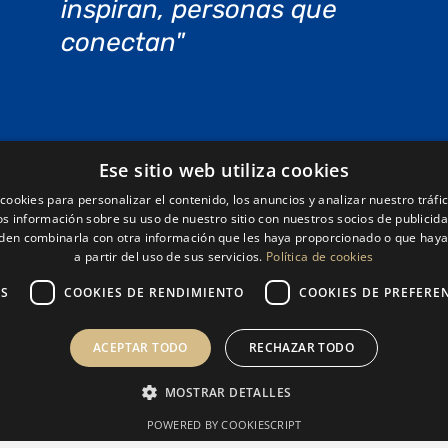
inspiran, personas que
conectan"
s
Legal
Ese sitio web utiliza cookies
os de Protocolo
Aviso legal
cookies para personalizar el contenido, los anuncios y analizar nuestro tráf
 información sobre su uso de nuestro sitio con nuestros socios de publicidad
os de Congresos
Política de cookies
den combinarla con otra información que les haya proporcionado o que haya
a partir del uso de sus servicios.
Política de cookies
os de Ferias
Política de privacidad
os de Imagen
AS
COOKIES DE RENDIMIENTO
COOKIES DE PREFERE
cion eventos
ACEPTAR TODO
RECHAZAR TODO
MOSTRAR DETALLES
 2025 | Todos los derechos reservados - Creado con
por
CompsaOnlin
POWERED BY COOKIESCRIPT