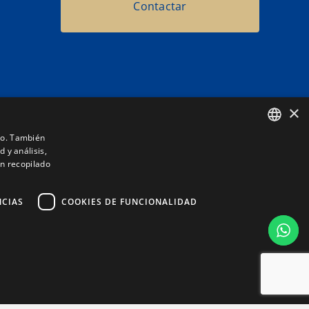
Contactar
Información
×
604 27 95 76
ico. También
 y análisis,
SPANISH
604 27 95 76
n recopilado
CATALAN
info@eventique.es
NCIAS
COOKIES DE FUNCIONALIDAD
e