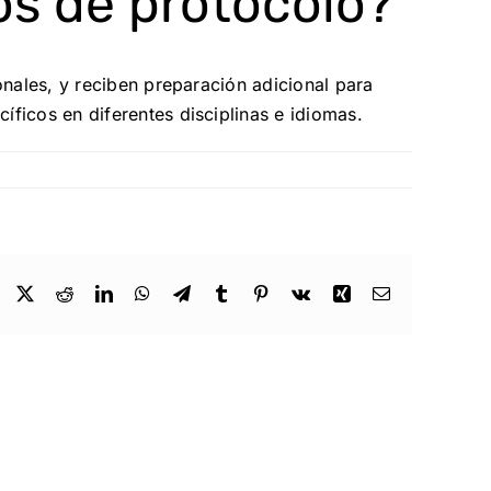
os de protocolo?
onales, y reciben preparación adicional para
ficos en diferentes disciplinas e idiomas.
Facebook
X
Reddit
LinkedIn
WhatsApp
Telegram
Tumblr
Pinterest
Vk
Xing
Email