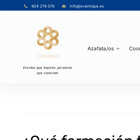
Skip
604 279 576
info@eventique.es
to
content
Azafata/os
Coor
Eventos que inspiran,
personas
que conectan