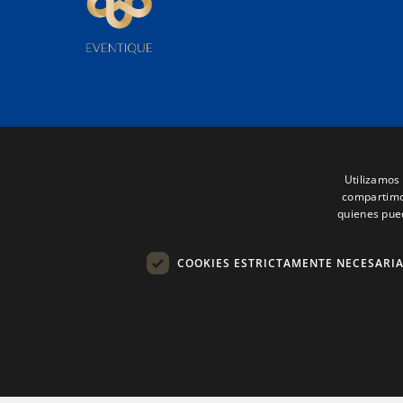
Eventique
Servicio
Cómo trabajamos
Azafata/
Utilizamos 
compartimos
Eventique
Azafata/
quienes pue
FAQ’s
Azafata/
Contacto
Azafata/
COOKIES ESTRICTAMENTE NECESARI
Coordina
©