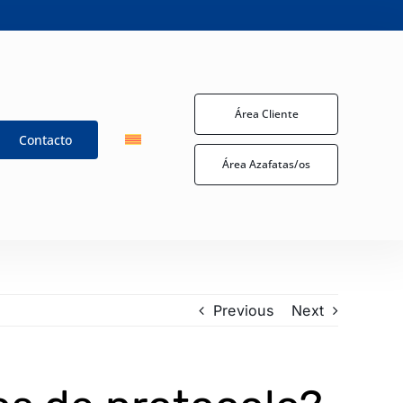
Área Cliente
Contacto
Área Azafatas/os
Previous
Next