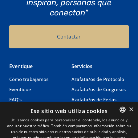
inspiran, personas que
conectan"
Contactar
Eventique
Servicios
Cómo trabajamos
Azafata/os de Protocolo
Eventique
Azafata/os de Congresos
FAQ’s
Azafata/os de Ferias
×
Contacto
Azafata/os de Imagen
Ese sitio web utiliza cookies
Coordinacion eventos
Utilizamos cookies para personalizar el contenido, los anuncios y
analizar nuestro tráfico. También compartimos información sobre su
SPANISH
uso de nuestro sitio con nuestros socios de publicidad y análisis,
Legal
Información
CATALAN
quienes pueden combinarla con otra información que les haya