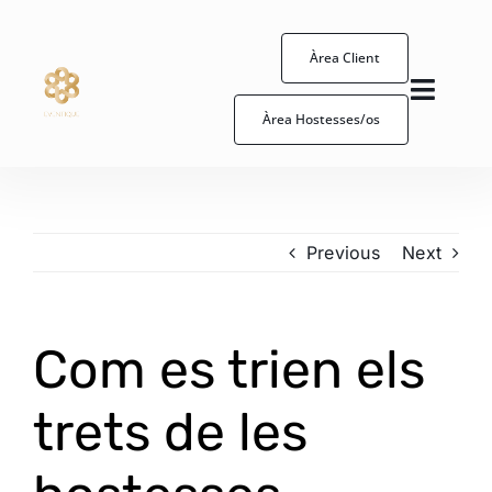
Skip
to
Àrea Client
content
Toggl
Àrea Hostesses/os
Naviga
Hostessa/os
Esdeveniments
Previous
Next
Com treballem
Com es trien els
Eventique
trets de les
Contacte