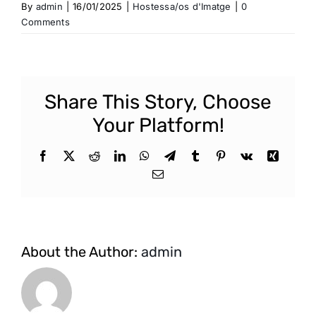
By
admin
|
16/01/2025
|
Hostessa/os d'Imatge
|
0
Comments
Share This Story, Choose
Your Platform!
Facebook
X
Reddit
LinkedIn
WhatsApp
Telegram
Tumblr
Pinterest
Vk
Xing
Email
About the Author:
admin