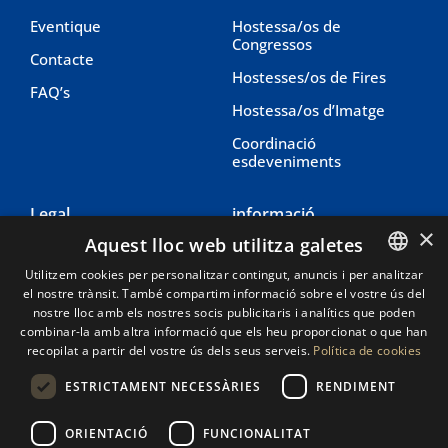
Eventique
Hostessa/os de
Congressos
Contacte
Hostesses/os de Fires
FAQ’s
Hostessa/os d’Imatge
Coordinació
esdeveniments
Legal
informació
×
Aquest lloc web utilitza galetes
Avis legal
604 27 95 76
Utilitzem cookies per personalitzar contingut, anuncis i per analitzar
Política de cookies
604 27 95 76
el nostre trànsit. També compartim informació sobre el vostre ús del
SPANISH
nostre lloc amb els nostres socis publicitaris i analítics que poden
Política de privadesa
info@eventique.es
CATALAN
combinar-la amb altra informació que els heu proporcionat o que han
recopilat a partir del vostre ús dels seus serveis.
Política de cookies
ESTRICTAMENT NECESSÀRIES
RENDIMENT
ORIENTACIÓ
FUNCIONALITAT