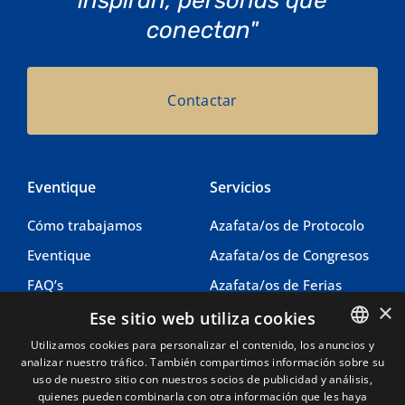
inspiran, personas que
conectan"
Contactar
Eventique
Servicios
Cómo trabajamos
Azafata/os de Protocolo
Eventique
Azafata/os de Congresos
FAQ’s
Azafata/os de Ferias
×
Contacto
Azafata/os de Imagen
Ese sitio web utiliza cookies
Coordinacion eventos
Utilizamos cookies para personalizar el contenido, los anuncios y
analizar nuestro tráfico. También compartimos información sobre su
SPANISH
uso de nuestro sitio con nuestros socios de publicidad y análisis,
Legal
Información
CATALAN
quienes pueden combinarla con otra información que les haya