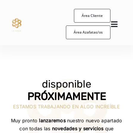
Skip
to
Área Cliente
content
Toggl
Área Azafatas/os
Naviga
Azafata/os
Coordinacion eventos
Cómo trabajamos
disponible
PRÓXIMAMENTE
Eventique
ESTAMOS TRABAJANDO EN ALGO INCREÍBLE
Contacto
Muy pronto
lanzaremos
nuestro nuevo apartado
con todas las
novedades y servicios
que