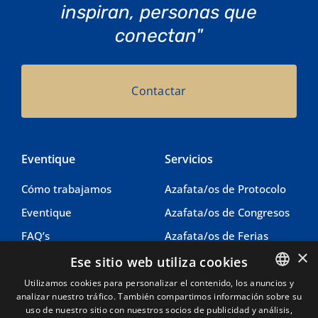
inspiran, personas que
conectan"
Contactar
Eventique
Servicios
Cómo trabajamos
Azafata/os de Protocolo
Eventique
Azafata/os de Congresos
FAQ’s
Azafata/os de Ferias
×
Contacto
Azafata/os de Imagen
Ese sitio web utiliza cookies
Coordinacion eventos
Utilizamos cookies para personalizar el contenido, los anuncios y
analizar nuestro tráfico. También compartimos información sobre su
SPANISH
uso de nuestro sitio con nuestros socios de publicidad y análisis,